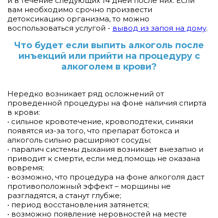
и в течение следующих 14 дней после них. Если
вам необходимо срочно произвести
детоксикацию организма, то можно
воспользоваться услугой -
вывод из запоя на дому
.
Что будет если выпить алкоголь после
инъекций или прийти на процедуру с
алкоголем в крови?
Нередко возникает ряд осложнений от
проведенной процедуры на фоне наличия спирта
в крови:
• сильное кровотечение, кровоподтеки, синяки
появятся из-за того, что препарат ботокса и
алкоголь сильно расширяют сосуды;
• паралич системы дыхания возникает внезапно и
приводит к смерти, если мед.помощь не оказана
вовремя;
• возможно, что процедура на фоне алкоголя даст
противоположный эффект – морщины не
разгладятся, а станут глубже;
• период восстановления затянется;
• возможно появление неровностей на месте