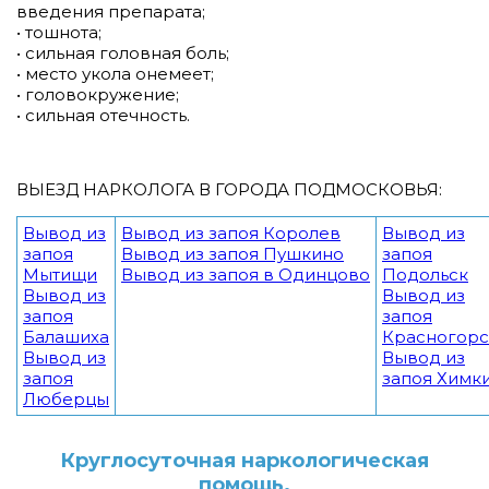
введения препарата;
• тошнота;
• сильная головная боль;
• место укола онемеет;
• головокружение;
• сильная отечность.
ВЫЕЗД НАРКОЛОГА В ГОРОДА ПОДМОСКОВЬЯ:
Вывод из
Вывод из запоя Королев
Вывод из
запоя
Вывод из запоя Пушкино
запоя
Мытищи
Вывод из запоя в Одинцово
Подольск
Вывод из
Вывод из
запоя
запоя
Балашиха
Красногорс
Вывод из
Вывод из
запоя
запоя Химк
Люберцы
Круглосуточная наркологическая
помощь.