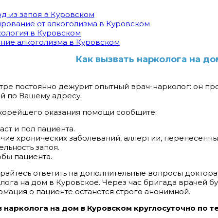
д из запоя в Куровском
рование от алкоголизма в Куровском
ология в Куровском
ние алкоголизма в Куровском
Как вызвать нарколога на до
тре постоянно дежурит опытный врач-нарколог: он про
й по Вашему адресу.
корейшего оказания помощи сообщите:
раст и пол пациента.
ичие хронических заболеваний, аллергии, перенесенны
тельность запоя.
обы пациента.
райтесь ответить на дополнительные вопросы доктора
лога на дом в Куровское. Через час бригада врачей буд
мация о пациенте останется строго анонимной.
 нарколога на дом в Куровском круглосуточно по тел