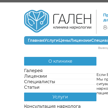
П
д
8
Главная
Услуги
Цены
Лицензии
Специа
Вывод
О клинике
Галерея
Если 
Лицензии
Мы пр
Специалисты
ситуа
Статьи
нарко
пацие
Услуги
Консультация нарколога