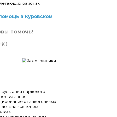
илегающих районах.
помощь в Куровском
овы помочь!
-80
нсультация нарколога
вод из запоя
дирование от алкоголизма
галяция ксеноном
ализы
езд нарколога на дом