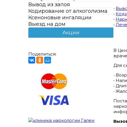
Вывод из запоя
•
Выво
Кодирование от алкоголизма
•
Коди
Ксеноновые ингаляции
•
Нарк
Выезд на дом
•
Лече
Акции
В Цен
Поделиться:
враче
Для с
• Воз
• Нал
• Дли
• Жал
Поста
нарко
инфор
Вызов