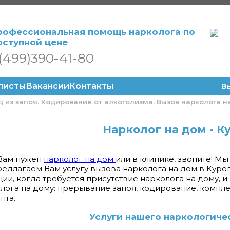
рофессиональная помощь нарколога по
оступной цене
(499)390-41-80
листы
Вакансии
Контакты
В
 из запоя. Кодирование от алкоголизма. Вызов нарколога н
Нарколог на дом - К
Вам нужен
нарколог на дом
или в клинике, звоните! М
едлагаем Вам услугу вызова нарколога на дом в Куро
ции, когда требуется присутствие нарколога на дому, и
лога на дому: прерывание запоя, кодирование, комп
нта.
Услуги нашего наркологичес