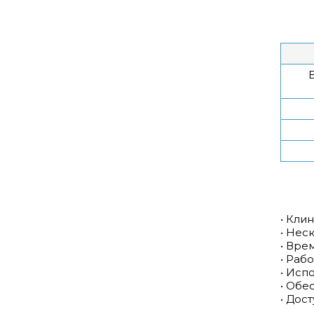
• Кли
• Нес
• Вре
• Раб
• Исп
• Обе
• Дос