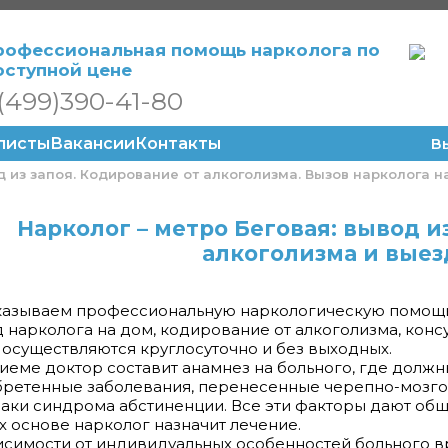
рофессиональная помощь нарколога по
оступной цене
(499)390-41-80
листы
Вакансии
Контакты
В
 из запоя. Кодирование от алкоголизма. Вызов нарколога н
Нарколог – метро Беговая: вывод и
алкоголизма и выез
азываем профессиональную наркологическую помощь н
 нарколога на дом, кодирование от алкоголизма, конс
осуществляются круглосуточно и без выходных.
иеме доктор составит анамнез на больного, где должн
ретенные заболевания, перенесенные черепно-мозгов
аки синдрома абстиненции. Все эти факторы дают общ
их основе нарколог назначит лечение.
исимости от индивидуальных особенностей больного 