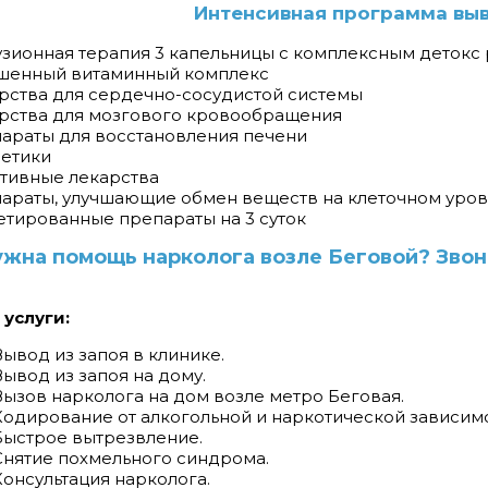
Интенсивная программа выв
узионная терапия 3 капельницы с комплексным детокс
чшенный витаминный комплекс
арства для сердечно-сосудистой системы
арства для мозгового кровообращения
параты для восстановления печени
ретики
ативные лекарства
параты, улучшающие обмен веществ на клеточном уро
летированные препараты на 3 суток
жна помощь нарколога возле Беговой? Звон
услуги:
Вывод из запоя в клинике.
Вывод из запоя на дому.
Вызов нарколога на дом возле метро Беговая.
Кодирование от алкогольной и наркотической зависимо
Быстрое вытрезвление.
Снятие похмельного синдрома.
Консультация нарколога.