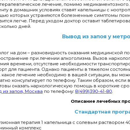
терапевтическое лечение, помимо медикаментозного.
нту в домашних условиях ставят капельницы с ноотро
ью которых устраняются болезненные симптомы похм
вится легче. Перед уходом доктор оставит таблетиро
сколько дней.
Вывод из запоя у метр
лог на дом – разновидность оказания медицинской п
остранение при лечении алкоголизма. Вызов нарколо
мия времени, отсутствие необходимости транспортиро
рт для пациента. Однако пациенты в тяжелом состоян
, какое лечение необходимо в вашей ситуации, вы мож
атно консультирует по телефону. Таким образом, если 
товы оказать наркологическую помощь в короткие сро
 из запоя, Москва
по телефону:
8(499)390-41-80
.
Описание лечебных пр
Стандартная прогр
узионная терапия 1 капельница с солевым раствором 4
аминный комплекс