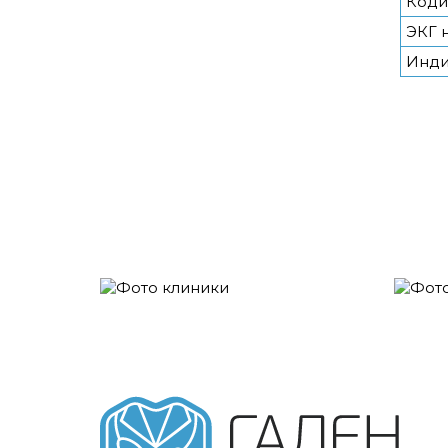
Коди
ЭКГ 
Инди