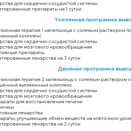
арства для сердечно-сосудистой системы
летированные препараты на 1 сутки
Усиленная программа выво
узионная терапия 1 капельница с солевым раствором 4
аминный комплекс
арства для сердечно-сосудистой системы
арства для мозгового кровообращения
ативные препараты
летированные лекарства на 3 суток
Двойная программа вывод
узионная терапия 2 капельницы с солевым раствором 
чшенный витаминный комплекс
арства для сердечно-сосудистой системы
арства для мозгового кровообращения
параты для восстановления печени
ретики
ативные лекарства
параты, улучшающие обмен веществ на клеточном уро
летированные лекарства на 3 суток