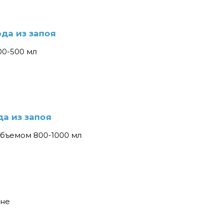
да из запоя
00-500 мл
а из запоя
объемом 800-1000 мл
вне