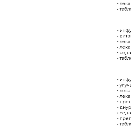
◦ лек
◦ таб
◦ инф
◦ вит
◦ лек
◦ лек
◦ сед
◦ таб
◦ инф
◦ улу
◦ лек
◦ лек
◦ пре
◦ диу
◦ сед
◦ пре
◦ таб