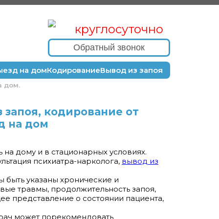
круглосуточно
Обратный звонок
ыезд на дом
Кодирование
Вывод из запоя
а дом.
з запоя, кодирование от
д на дом
а дому и в стационарных условиях.
ультация психиатра-нарколога,
вывод из
ы быть указаны хронические и
ые травмы, продолжительность запоя,
ее представление о состоянии пациента,
врач может порекомендовать