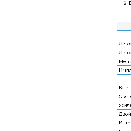
Дето
Дето
Меди
Импл
Выез
Стан
Усил
Двой
Инте