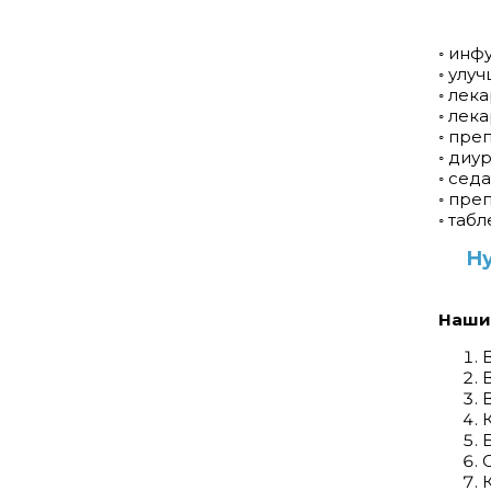
◦ инф
◦ улу
◦ лек
◦ лек
◦ пре
◦ диу
◦ сед
◦ пре
◦ таб
Ну
Наши 