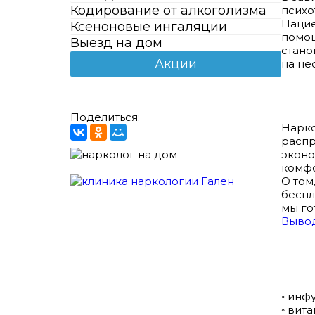
Кодирование от алкоголизма
психо
Пацие
Ксеноновые ингаляции
помощ
Выезд на дом
стано
Акции
на не
Поделиться:
Нарко
распр
эконо
комфо
О том
беспл
мы го
Вывод
◦ инф
◦ вит