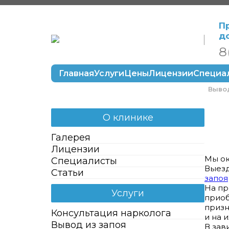
П
д
8
Главная
Услуги
Цены
Лицензии
Специа
Вывод
О клинике
Галерея
Лицензии
Мы ок
Специалисты
Выезд
Статьи
запоя
На пр
Услуги
приоб
призн
Консультация нарколога
и на 
Вывод из запоя
В зав