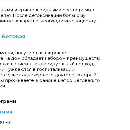
пными и кристаллоидными растворами, с
елья. После детоксикации больному
ванные лекарства, необходимые пациенту
о Беговая
омощи, получившая широкое
га на дом обладает набором преимуществ:
вки пациента, индивидуальный подход,
ии нуждаются в госпитализации.
ете узнать у дежурного доктора, который
вы проживаете в районе метро Беговая, то
ки.
ограмм
амма
00 мл