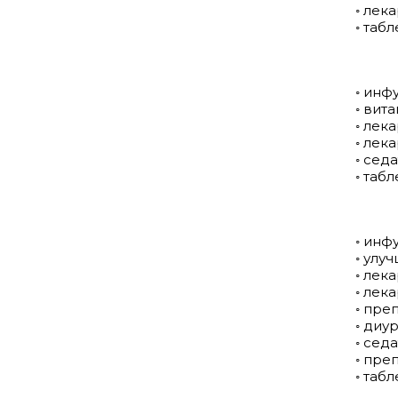
◦ лек
◦ таб
◦ инф
◦ вит
◦ лек
◦ лек
◦ сед
◦ таб
◦ инф
◦ улу
◦ лек
◦ лек
◦ пре
◦ диу
◦ сед
◦ пре
◦ таб