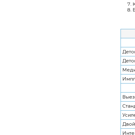
Дето
Дето
Меди
Импл
Выез
Стан
Усил
Двой
Инте