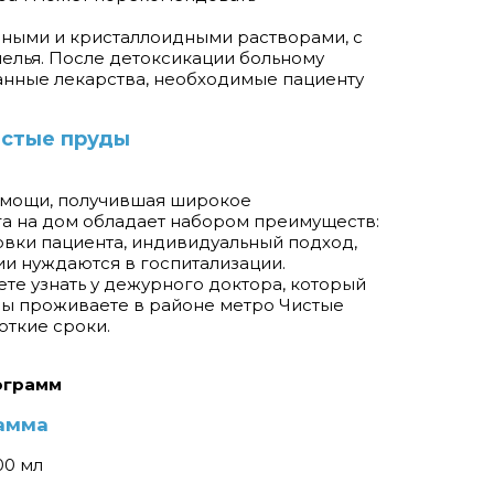
пными и кристаллоидными растворами, с
елья. После детоксикации больному
ванные лекарства, необходимые пациенту
истые пруды
омощи, получившая широкое
га на дом обладает набором преимуществ:
вки пациента, индивидуальный подход,
ии нуждаются в госпитализации.
ете узнать у дежурного доктора, который
 вы проживаете в районе метро Чистые
откие сроки.
ограмм
амма
00 мл