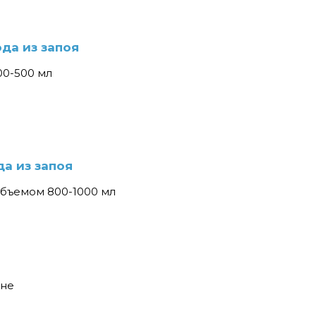
да из запоя
00-500 мл
а из запоя
объемом 800-1000 мл
вне