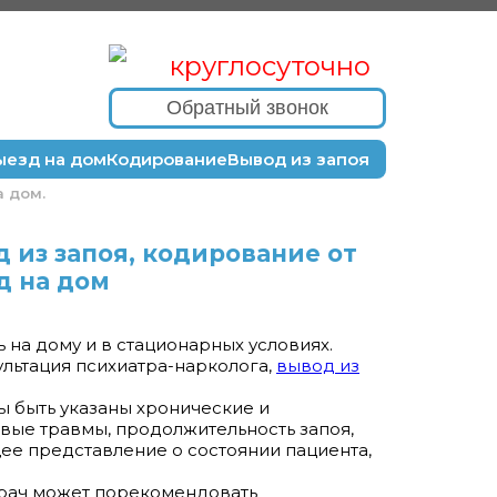
круглосуточно
Обратный звонок
ыезд на дом
Кодирование
Вывод из запоя
а дом.
 из запоя, кодирование от
д на дом
а дому и в стационарных условиях.
ультация психиатра-нарколога,
вывод из
ы быть указаны хронические и
ые травмы, продолжительность запоя,
ее представление о состоянии пациента,
врач может порекомендовать