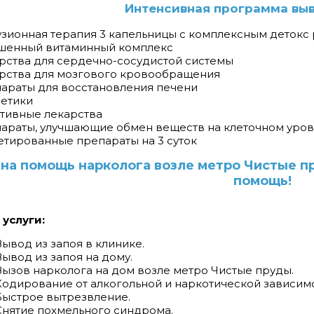
Интенсивная программа выв
узионная терапия 3 капельницы с комплексным детокс
чшенный витаминный комплекс
арства для сердечно-сосудистой системы
арства для мозгового кровообращения
параты для восстановления печени
ретики
ативные лекарства
параты, улучшающие обмен веществ на клеточном уро
летированные препараты на 3 суток
на помощь нарколога возле метро Чистые пр
помощь!
услуги:
Вывод из запоя в клинике.
Вывод из запоя на дому.
Вызов нарколога на дом возле метро Чистые пруды.
Кодирование от алкогольной и наркотической зависимо
Быстрое вытрезвление.
Снятие похмельного синдрома.