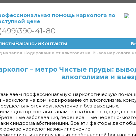
рофессиональная помощь нарколога по
оступной цене
(499)390-41-80
листы
Вакансии
Контакты
В
 из запоя. Кодирование от алкоголизма. Вызов нарколога н
арколог – метро Чистые пруды: вывод
алкоголизма и выез
азываем профессиональную наркологическую помощь н
 нарколога на дом, кодирование от алкоголизма, конс
осуществляются круглосуточно и без выходных.
иеме доктор составит анамнез на больного, где должн
ретенные заболевания, перенесенные черепно-мозгов
аки синдрома абстиненции. Все эти факторы дают общ
их основе нарколог назначит лечение.
исимости от индивидуальных особенностей больного 