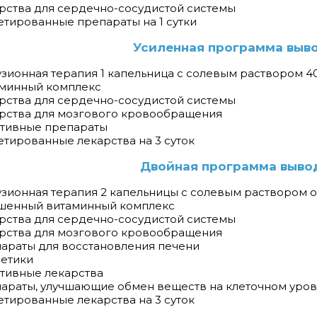
арства для сердечно-сосудистой системы
летированные препараты на 1 сутки
Усиленная программа выво
узионная терапия 1 капельница с солевым раствором 4
аминный комплекс
арства для сердечно-сосудистой системы
арства для мозгового кровообращения
ативные препараты
летированные лекарства на 3 суток
Двойная программа вывод
узионная терапия 2 капельницы с солевым раствором 
чшенный витаминный комплекс
арства для сердечно-сосудистой системы
арства для мозгового кровообращения
параты для восстановления печени
ретики
ативные лекарства
параты, улучшающие обмен веществ на клеточном уро
летированные лекарства на 3 суток