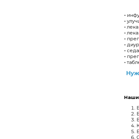
◦ инф
◦ улу
◦ лек
◦ лек
◦ пре
◦ диу
◦ сед
◦ пре
◦ таб
Нуж
Наши 