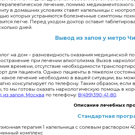
терапевтическое лечение, помимо медикаментозного.
нту в домашних условиях ставят капельницы с ноотро
ью которых устраняются болезненные симптомы похм
вится легче. Перед уходом доктор оставит таблетиро
сколько дней.
Вывод из запоя у метро Ч
лог на дом – разновидность оказания медицинской п
остранение при лечении алкоголизма. Вызов нарколо
мия времени, отсутствие необходимости транспортиро
рт для пациента. Однако пациенты в тяжелом состоян
, какое лечение необходимо в вашей ситуации, вы мож
атно консультирует по телефону. Таким образом, если
, то мы готовы оказать наркологическую помощь в кор
 из запоя, Москва
по телефону:
8(499)390-41-80
.
Описание лечебных пр
Стандартная прогр
узионная терапия 1 капельница с солевым раствором 4
аминный комплекс