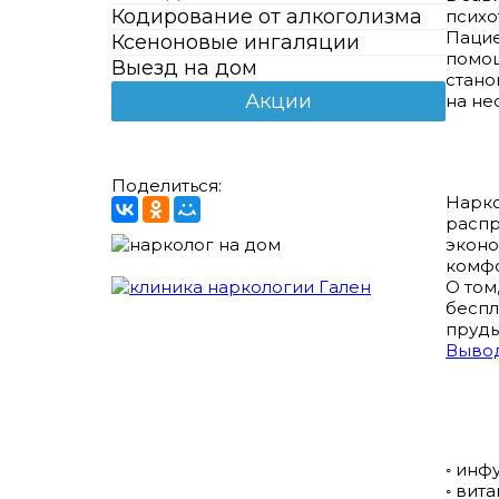
Кодирование от алкоголизма
психо
Пацие
Ксеноновые ингаляции
помощ
Выезд на дом
стано
Акции
на не
Поделиться:
Нарко
распр
эконо
комфо
О том
беспл
пруды
Вывод
◦ инф
◦ вит