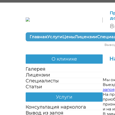
П
д
8
Главная
Услуги
Цены
Лицензии
Специа
Вывод
Н
О клинике
Галерея
Лицензии
Мы ок
Специалисты
Выезд
Статьи
запоя
На пр
Услуги
приоб
призн
Консультация нарколога
и на 
Вывод из запоя
В зав